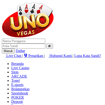
Daftar
Masuk
Live Chat
|
Penarikan
|
Hubungi Kami
|
Lupa Kata Sandi?
Beranda
Live Casino
Slots
ARCADE
Togel
E-sports
Bolatangkas
Sportsbook
POKER
Deposit